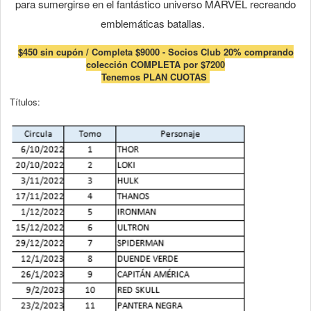
para sumergirse en el fantástico universo MARVEL recreando
emblemáticas batallas.
$450 sin cupón / Completa $9000 - Socios Club 20% comprando
colección COMPLETA por $7200
Tenemos PLAN CUOTAS
Títulos: