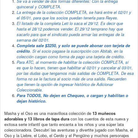
Se va a vender de dos formas diferentes:
Con la entrega
quincenal y
COMPLETA.
La entrega de la colección COMPLETA, se hará entre el 02/01 y
el 05/01, para que los socios puedan tenerla para Reyes.
El listado de la completa Leti lo saca el 29/12. Es decir que
hasta el 28/12 podemos vender. El 29/12 temprano hay que
sacarlo para que el sindicato pueda armar las entregas de la
semana del 02/01.
Completa sale $3250, y solo se puede abonar con tarjeta de
crédito
. Si el socio pagase la suscripción con Abitab, en la
colección cargan como forma de pago una tarjeta de crédito.
Para ATC, al momento de habilitar la colección COMPLETA, si
es que lo hacen, tienen que habilitar al 02/01 y cancelar al 03/01,
por las dudas que tengamos más salidas de COMPLETA. De esa
forma no se le factura al socio más de una salida. Recuerden
que tienen la opción de ingresar histórico de Adicionar
Coleccionable.
Para TODOS, No dejen en Chequeo, o cargan y habilitan o
dejan histórico.
Masha y el Oso es una maravillosa colección de
13 muñecos
adorables y 13 libros de tapa dura
con los cuentos de esta nueva y
exitosa serie infantil que tanto encanta a los niños y una súper lata
coleccionadora. Descubrí las aventuras y divertite jugado con Masha, el
Oso y la Liebre, el Lobo, el Cerdo y el Pengüino y muchos personajes