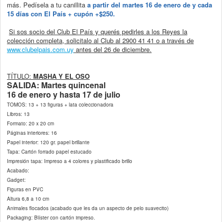
más. Pedísela a tu canillita
a partir del martes 16 de enero de y cada
15 días con El País + cupón +$250.
Si sos socio del Club El País y querés pedirles a los Reyes la
colección completa, solicitalo al Club al 2900 41 41 o a través de
www.clubelpais.com.uy
antes del 26 de diciembre.
TÍTULO:
MASHA Y EL OSO
SALIDA: Martes quincenal
16 de enero y hasta 17 de julio
TOMOS: 13 + 13 figuras + lata coleccionadora
Libros: 13
Formato: 20 x 20 cm
Páginas interiores: 16
Papel interior: 120 gr. papel brillante
Tapa: Cartón forrado papel estucado
Impresión tapa: Impreso a 4 colores y plastificado brillo
Acabado:
Gadget:
Figuras en PVC
Altura 6,8 a 10 cm
Animales flocados (acabado que les da un aspecto de pelo suavecito)
Packaging: Blíster con cartón impreso.