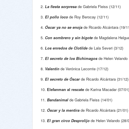
2.
La fiesta sorpresa
de Gabriela Fleiss (12/11)
3.
El pollo loco
de Roy Berocay (12/11)
4.
Óscar ya no se enoja
de Ricardo Alcántara (19/1
5.
Con sombrero y sin bigote
de Magdalena Helgue
6.
Los enredos de Clotilde
de Lala Severi (3/12)
7.
El secreto de los Bichimagos
de Helen Velando 
8.
Valentín
de Verónica Lecomte (17/12)
9.
El secreto de Óscar
de Ricardo Alcántara (31/12)
10.
Elefanman al rescate
de Karina Macadar (07/01
11.
Bandanimal
de Gabriela Fleiss (14/01)
12.
Óscar y la mentira
de Ricardo Alcántara (21/01)
13.
El gran circo Desprolijo
de Helen Velando (28/0