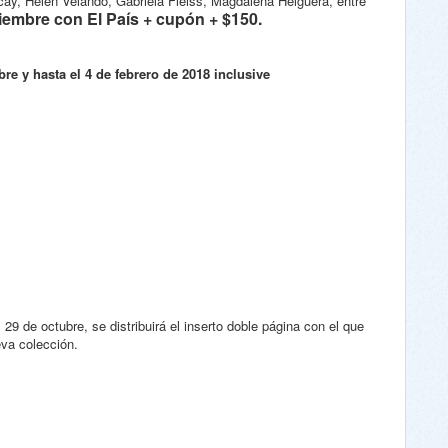
ay, Helen Velando, Gabriela Fleiss, Magdalena Helguera, entre
viembre con El País + cupón + $150.
re y hasta el 4 de febrero de 2018 inclusive
 29 de octubre, se distribuirá el inserto doble página con el que
va colección.