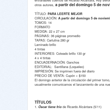
entrañables cuentos de Ricardo Alcántara, Roy Beroc
a partir del domingo 5 de no
otros autores,
TÍTULO:
PARA LEERTE MEJOR
CIRCULACIÓN:
A partir del domingo 5 de noviemb
TOMOS: 14
FORMATO
MEDIDA: 22 x 27 cm
PÁGINAS: 36 páginas promedio
TAPAS: Cartulina 280 gr
Laminado brillo
4 tintas
INTERIORES: Coteado brillo 130 gr
4 x 4 tintas
ENCUADERNACIÓN: Ganchos
EDITORIAL:
Santillana (Loqueleo)
IMPRESIÓN: Se imprimen fuera del diario
PRECIO DE VENTA: Cupón + $150
El domingo anterior de la circulación del primer tomo,
usualmente comunicamos el lanzamiento de una nue
TÍTULOS
1.
Óscar tiene frío
de Ricardo Alcántara (5/11)